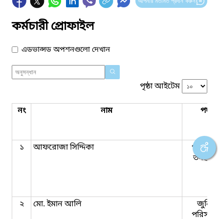
আপনার মতামত প্রদান করুন
কর্মচারী প্রোফাইল
এডভান্সড অপশনগুলো দেখান
পৃষ্ঠা আইটেম
নং
নাম
পদবি
১
আফরোজা সিদ্দিকা
পরিসংখ্
তদন্তকা
২
মো. ইমান আলি
জুনিয়
পরিসংখ্