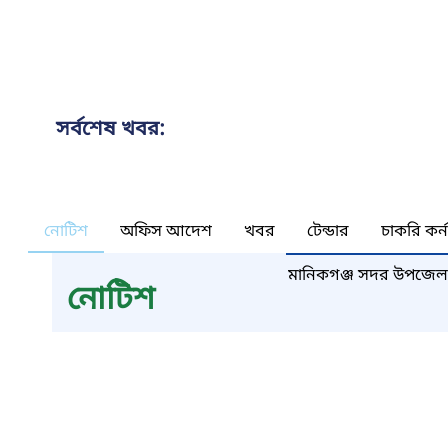
সর্বশেষ খবর:
নোটিশ
অফিস আদেশ
খবর
টেন্ডার
চাকরি কর্
মানিকগঞ্জ সদর উপজেল
নোটিশ
System)_GPMS কমিটি