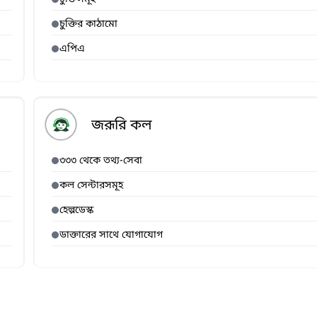
চুক্তির কাঠামো
এপিএ
জরূরি কল
৩৩৩ থেকে তথ্য-সেবা
কল সেন্টারসমূহ
হেল্পডেস্ক
ডাক্তারের সাথে যোগাযোগ