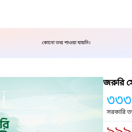
কোনো তথ্য পাওয়া যায়নি।
জরুরি সে
৩৩৩
সরকারি তথ