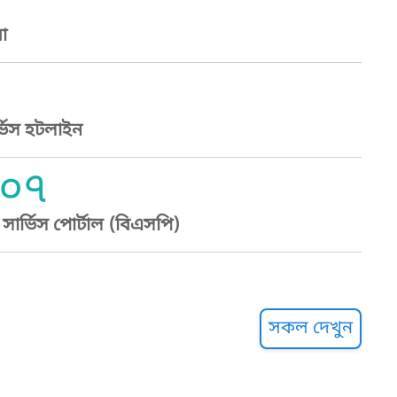
া
্ভিস হটলাইন
০৭
ার্ভিস পোর্টাল (বিএসপি)
্ট হেল্পলাইন
সকল দেখুন