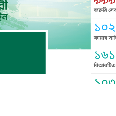
৯৯৯
জরুরি সেব
১০২
ফায়ার সার
১৬১
বিআরটিএ স
১০৩
সুপ্রীম কোর
১০৯