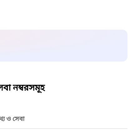
বা নম্বরসমূহ
্য ও সেবা