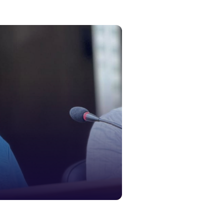
নারী ও শিশ
১০৬
দুদক
১০২
দুর্যোগের 
১৬১
স্মার্ট ভূমি
১০৯