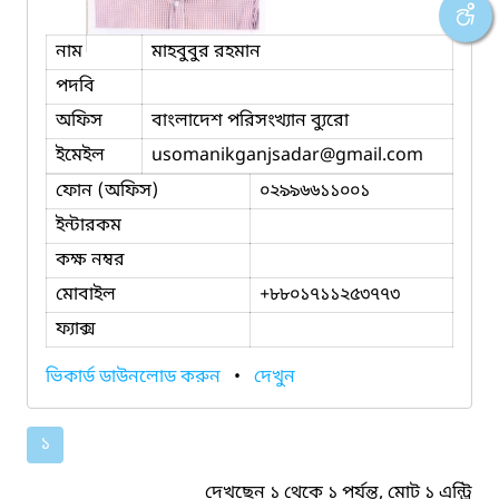
নাম
মাহবুবুর রহমান
পদবি
অফিস
বাংলাদেশ পরিসংখ্যান ব্যুরো
ইমেইল
usomanikganjsadar
@gmail.com
ফোন (অফিস)
০২৯৯৬৬১১০০১
ইন্টারকম
কক্ষ নম্বর
মোবাইল
+৮৮০১৭১১২৫৩৭৭৩
ফ্যাক্স
ভিকার্ড ডাউনলোড করুন
•
দেখুন
১
দেখছেন ১ থেকে ১ পর্যন্ত, মোট ১ এন্ট্রি