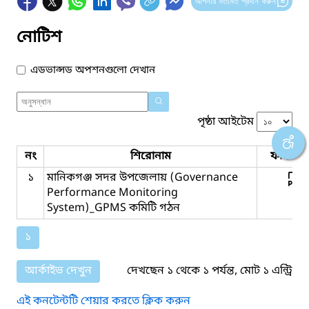
আপনার মতামত প্রদান করুন
নোটিশ
এডভান্সড অপশনগুলো দেখান
পৃষ্ঠা আইটেম
নং
শিরোনাম
ফাইল সম
১
মানিকগঞ্জ সদর উপজেলায় (Governance
Performance Monitoring
System)_GPMS কমিটি গঠন
১
আর্কাইভ দেখুন
দেখছেন ১ থেকে ১ পর্যন্ত, মোট ১ এন্ট্রি
এই কনটেন্টটি শেয়ার করতে ক্লিক করুন