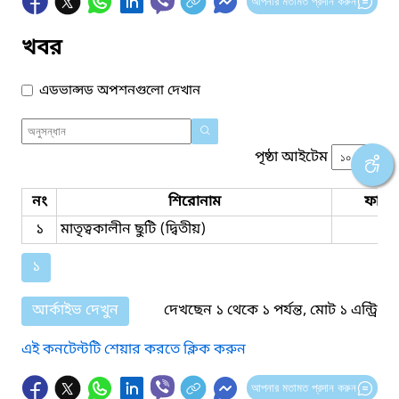
আপনার মতামত প্রদান করুন
খবর
এডভান্সড অপশনগুলো দেখান
পৃষ্ঠা আইটেম
নং
শিরোনাম
ফাইল
১
মাতৃত্বকালীন ছুটি (দ্বিতীয়)
১
আর্কাইভ দেখুন
দেখছেন ১ থেকে ১ পর্যন্ত, মোট ১ এন্ট্রি
এই কনটেন্টটি শেয়ার করতে ক্লিক করুন
আপনার মতামত প্রদান করুন